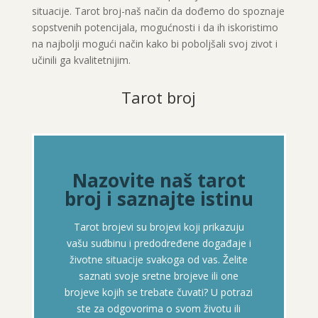
situacije. Tarot broj-naš način da dođemo do spoznaje
sopstvenih potencijala, mogućnosti i da ih iskoristimo
na najbolji mogući način kako bi poboljšali svoj zivot i
učinili ga kvalitetnijim.
Tarot broj
Nazovite naš tarot
broj i saznajte istinu
Tarot brojevi su brojevi koji prikazuju
vašu sudbinu i predodređene događaje i
životne situacije svakoga od vas. Želite
saznati svoje sretne brojeve ili one
brojeve kojih se trebate čuvati? U potrazi
ste za odgovorima o svom životu ili