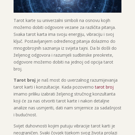
Tarot karte su univerzalni simboli na osnovu kojih
možemo dobiti odgovore vezane za različita pitanja.
Svaka tarot karta ima svoju energiju, vibraciju i svoj
ključ. Postavljanjem određenog pitanja dolazimo do
mnogobrojnih saznanja iz svijeta tajni. Da bi došli do
željenog odgovora i razumjeli sudbinske preokrete,
odgovore možemo dobiti na jednoj od opcija tarot
broj.
Tarot broj
je naš most do uverzalnog razumijevanja
tarot karti i konzultacije. Kada pozovemo
tarot broj
imamo priliku izabrati željenog stručnog konzultanta
koji će za nas otvoriti tarot karte i nakon detaljne
analize nas usmjeriti, dati nam smjernice za sadašnjost
i budućnost.
Svijet duhovnosti kojim putuju vibracije tarot karti je
neograničen. Svaki čovjek tijekom svog života prolazi