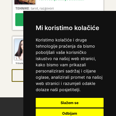
TEHNIKE:
tarot, razgovori
Broj tel: 064/600-600
tel:0,93€ - mob:1,12€ min
Mi koristimo kolačiće
Koristimo kolačiće i druge
KRISTINA
/ Kod 160
tehnologije praćenja da bismo
Tarot savjetnik je zauzet
poboljšali vaše korisničko
iskustvo na našoj web stranici,
TEHNIKE:
asrologija; numerologija, tarot
kako bismo vam prikazali
Broj tel: 064/600-600
personalizirani sadržaj i ciljane
tel:0,93€ - mob:1,12€ min
Pregled svih astro savjetnika
oglase, analizirali promet na našoj
web stranici i razumjeli odakle
dolaze naši posjetitelji.
DINA
/ Kod 38
Slažem se
O nama
Polica privatnosti
Tarot savjetnik je zauzet
Uvjeti korištenja
Kontakt
Odbijam
TEHNIKE:
numerologija, tarot, sudbinske karte