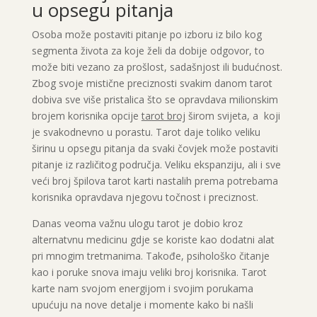
u opsegu pitanja
Osoba može postaviti pitanje po izboru iz bilo kog
segmenta života za koje želi da dobije odgovor, to
može biti vezano za prošlost, sadašnjost ili budućnost.
Zbog svoje mistične preciznosti svakim danom tarot
dobiva sve više pristalica što se opravdava milionskim
brojem korisnika opcije
tarot broj
širom svijeta, a koji
je svakodnevno u porastu. Tarot daje toliko veliku
širinu u opsegu pitanja da svaki čovjek može postaviti
pitanje iz različitog područja. Veliku ekspanziju, ali i sve
veći broj špilova tarot karti nastalih prema potrebama
korisnika opravdava njegovu točnost i preciznost.
Danas veoma važnu ulogu tarot je dobio kroz
alternatvnu medicinu gdje se koriste kao dodatni alat
pri mnogim tretmanima. Takođe, psihološko čitanje
kao i poruke snova imaju veliki broj korisnika. Tarot
karte nam svojom energijom i svojim porukama
upućuju na nove detalje i momente kako bi našli