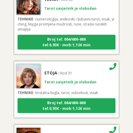
Tarot savjetnik je slobodan
TEHNIKE:
numerologija, anđeoski i ljubavni tarot, visak, yi
ching, knjiga promjena mudrosti, rune, izrada runskih
amajlija
Broj tel: 064/600-600
tel:0,93€ - mob:1,12€ min
STOJA
/ Kod 31
Tarot savjetnik je slobodan
TEHNIKE:
kristalna kugla, tarot, vidovitost, visak
Broj tel: 064/600-600
tel:0,93€ - mob:1,12€ min
AZRA
/ Kod 02