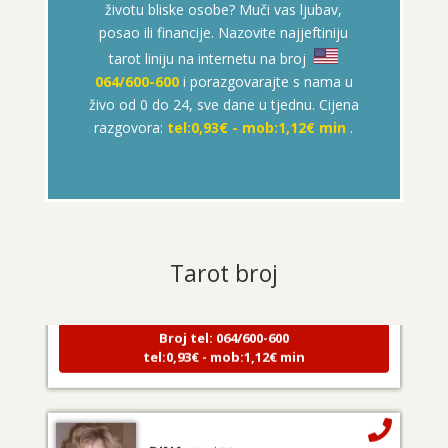
životu bliske osobe? Muči vas ljubav,
posao ili financije. Nazovite najjeftiniju
tarot liniju na internetu na broj
064/600-600
i porazgovarajte s nama u
živo od 0 do 24, sve dane u tjednu. Cijena
razgovora:
tel:0,93€ - mob:1,12€ min
.
KRISTINA
/ Kod 160
Tarot savjetnik je zauzet
Tarot broj
TEHNIKE:
asrologija; numerologija, tarot
Broj tel: 064/600-600
tel:0,93€ - mob:1,12€ min
DINA
/ Kod 38