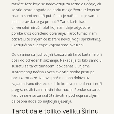
različite faze koje se nadovezuju za razne osjećaje, ali
se vrlo često događa da dođu magle žvota iz kojih ne
znamo sami pronaći put. Puno je načina, ali je samo
jedan pravi..kako ga pronaći? Tarot karte kao
univerzalni mistični alat koji nam daje odgovore i
poruke kroz određeno otvaranje. Tarot tumači nam
otkrivaju te smjernice iz sfere nevidljivog i spiritualnog,
ukazujući na sve tajne kojima smo okruženi.
Od davnina su ljudi voljeli konzultirati tarot karte ne bi li
došli do određenih saznanja. Nekada je to bilo samo u
susretu sa tarot tumačem, dok danas u vrijeme
suvremenog načina života sve više osoba pristupa
opciji
tarot broj
. Na ovaj način osoba dobiva uz
zagarantiranu diskreciju u bilo koje vrijeme dana ili noći
pregršt novih i zanimljivih informacija. Poruke sa tarot
karti vezane su za različita životna područja sa ciljem
da osoba dođe do najboljih rješenja.
Tarot daje toliko veliku širinu