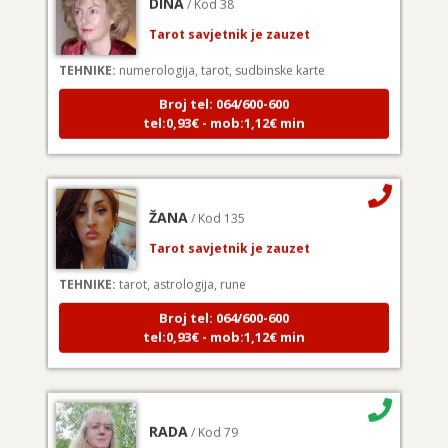
Tarot savjetnik je zauzet
TEHNIKE:
numerologija, tarot, sudbinske karte
Broj tel: 064/600-600
tel:0,93€ - mob:1,12€ min
ŽANA
/ Kod 135
Tarot savjetnik je zauzet
TEHNIKE:
tarot, astrologija, rune
Broj tel: 064/600-600
tel:0,93€ - mob:1,12€ min
RADA
/ Kod 79
Tarot savjetnik je slobodan