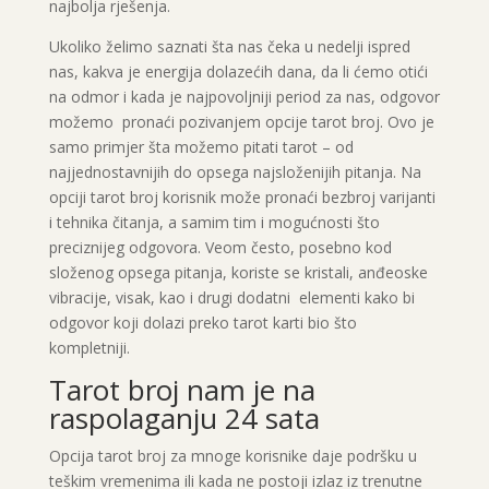
najbolja rješenja.
Ukoliko želimo saznati šta nas čeka u nedelji ispred
nas, kakva je energija dolazećih dana, da li ćemo otići
na odmor i kada je najpovoljniji period za nas, odgovor
možemo pronaći pozivanjem opcije tarot broj. Ovo je
samo primjer šta možemo pitati tarot – od
najjednostavnijih do opsega najsloženijih pitanja. Na
opciji tarot broj korisnik može pronaći bezbroj varijanti
i tehnika čitanja, a samim tim i mogućnosti što
preciznijeg odgovora. Veom često, posebno kod
složenog opsega pitanja, koriste se kristali, anđeoske
vibracije, visak, kao i drugi dodatni elementi kako bi
odgovor koji dolazi preko tarot karti bio što
kompletniji.
Tarot broj nam je na
raspolaganju 24 sata
Opcija tarot broj za mnoge korisnike daje podršku u
teškim vremenima ili kada ne postoji izlaz iz trenutne